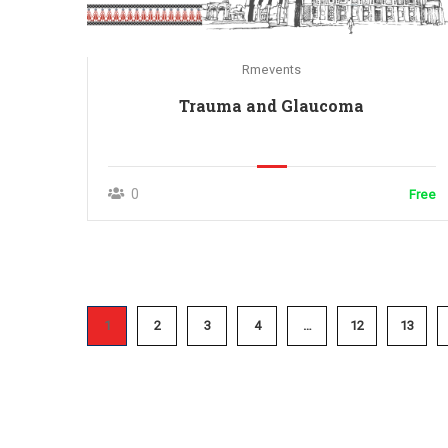
Rmevents
Trauma and Glaucoma
0
Free
1
2
3
4
…
12
13