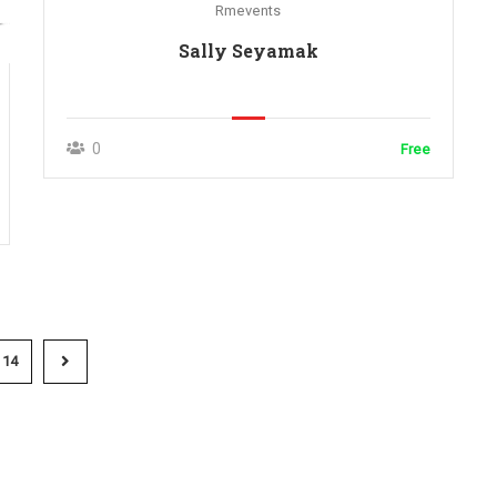
Rmevents
Sally Seyamak
0
Free
14